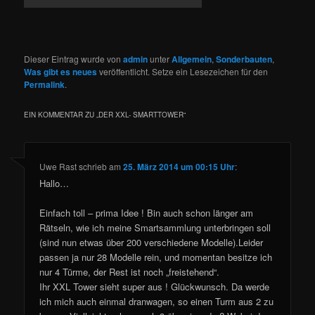
Dieser Eintrag wurde von
admin
unter
Allgemein
,
Sonderbauten
,
Was gibt es neues
veröffentlicht. Setze ein Lesezeichen für den
Permalink
.
EIN KOMMENTAR ZU „
DER XXL- SMARTTOWER
“
Uwe Rast
schrieb
am
25. März 2014 um 00:15 Uhr
:
Hallo…
Einfach toll – prima Idee ! Bin auch schon länger am
Rätseln, wie ich meine Smartsammlung unterbringen soll
(sind nun etwas über 200 verschiedene Modelle).Leider
passen ja nur 28 Modelle rein, und momentan besitze ich
nur 4 Türme, der Rest ist noch „freistehend“.
Ihr XXL Tower sieht super aus ! Glückwunsch. Da werde
ich mich auch einmal dranwagen, so einen Turm aus 2 zu